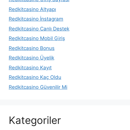
Redkitcasino Altyapı
Redkitcasino İnstagram
Redkitcasino Canlı Destek
Redkitcasino Mobil Giriş
Redkitcasino Bonus
Redkitcasino Üyelik
Redkitcasino Kayıt
Redkitcasino Kaç Oldu
Redkitcasino Güvenilir Mi
Kategoriler