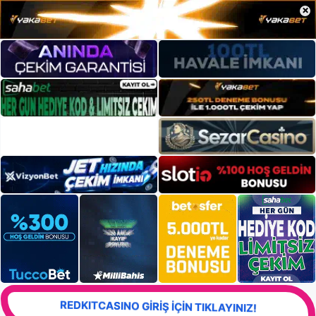
×
REDKITCASINO GİRİŞ İÇİN TIKLAYINIZ!