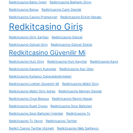
Redkitcasino Bahis İşlem
Redkitcasino Bağlantı Girişi
Redkitcasino Bonus
Redkitcasino Canlı Destek
Redkitcasino Casino Promosyon
Redkitcasino Erişim Hesabı
Redkitcasino Giriş
Redkitcasino Giriş Sayfası
Redkitcasino Güncel
Redkitcasino Güncel Giriş
Redkitcasino Güncel Slotlar
Redkitcasino Güvenilir Mi
Redkitcasino Hızlı Giriş
Redkitcasino Hızlı Kayıtlar
Redkitcasino Kayıt
Redkitcasino Kazançlı Kuponlar
Redkitcasino Kaç Oldu
Redkitcasino Kullanıcı Derecelendirmeleri
Redkitcasino Linkleri Güvenilir Mi
Redkitcasino Mobil Giriş
Redkitcasino Mobil Giriş Adres
Redkitcasino Müşteri Destek
Redkitcasino Oyun Bonusu
Redkitcasino Resmi Hesap
Redkitcasino Rulet Oyunu
Redkitcasino Spor Bahisleri
Redkitcasino Spor Bahisleri İşlemler
Redkitcasino Tv
Redkitcasino Tv Yayını
Redkitcasino Twitter
Redkit Casino Twitter Hizmeti
Redkitcasino Web Sağlayıcı