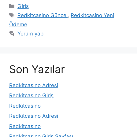
Kategoriler
Giriş
Etiketler
Redkitcasino Güncel
,
Redkitcasino Yeni
Ödeme
Yorum yap
Son Yazılar
Redkitcasino Adresi
Redkitcasino Giriş
Redkitcasino
Redkitcasino Adresi
Redkitcasino
Redkitcasino Giriş Sayfası