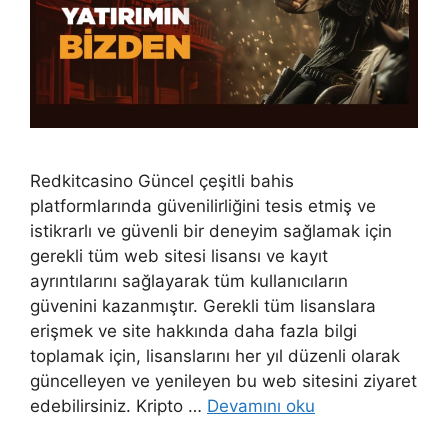
Redkitcasino Güncel çeşitli bahis
platformlarında güvenilirliğini tesis etmiş ve
istikrarlı ve güvenli bir deneyim sağlamak için
gerekli tüm web sitesi lisansı ve kayıt
ayrıntılarını sağlayarak tüm kullanıcıların
güvenini kazanmıştır. Gerekli tüm lisanslara
erişmek ve site hakkında daha fazla bilgi
toplamak için, lisanslarını her yıl düzenli olarak
güncelleyen ve yenileyen bu web sitesini ziyaret
edebilirsiniz. Kripto …
Devamını oku