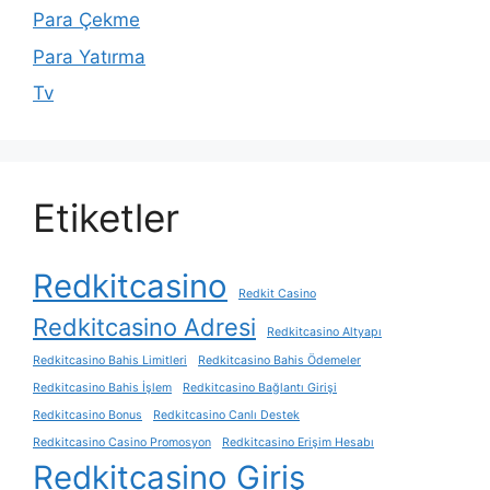
Para Çekme
Para Yatırma
Tv
Etiketler
Redkitcasino
Redkit Casino
Redkitcasino Adresi
Redkitcasino Altyapı
Redkitcasino Bahis Limitleri
Redkitcasino Bahis Ödemeler
Redkitcasino Bahis İşlem
Redkitcasino Bağlantı Girişi
Redkitcasino Bonus
Redkitcasino Canlı Destek
Redkitcasino Casino Promosyon
Redkitcasino Erişim Hesabı
Redkitcasino Giriş