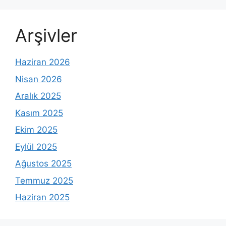
Arşivler
Haziran 2026
Nisan 2026
Aralık 2025
Kasım 2025
Ekim 2025
Eylül 2025
Ağustos 2025
Temmuz 2025
Haziran 2025