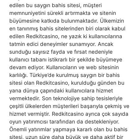
edilen bu saygın bahis sitesi, müşteri
memnuniyetini sürekli artırmakta ve sitenin
büyümesine katkıda bulunmaktadır. Ülkemizin
en tanınmış bahis sitelerinden biri olarak kabul
edilen Redkitcasino, ne yazık ki kullanıcılarına
tatmin edici deneyimler sunamıyor. Ancak
sunduğu sayısız fayda ve fırsat nedeniyle
kullanıcı tabanı istikrarlı bir şekilde büyümeye
devam ediyor. Kullanıcıların ve web sitesinin
karlılığı. Türkiye’de kurulmuş saygın bir bahis
sitesi olan Redkitcasino, kurulduğu günden bu
yana dünya çapındaki kullanıcılara hizmet
vermektedir. Son teknolojiye sahip tesisleriyle
çeşitli ülkelerden müşterileri başarıyla çekmiş ve
hizmet vermiştir. Redkitcasino ayrıca çok sayıda
oyun yatırımcısı tarafından da destekleniyor.
Önemli yatırımlar yapmaya kararlı olan bu bahis
sitesi, uzun süre daha büyük ve daha aktif bir