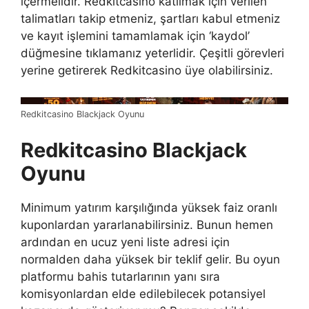
içermelidir. Redkitcasino katılmak için verilen
talimatları takip etmeniz, şartları kabul etmeniz
ve kayıt işlemini tamamlamak için ‘kaydol’
düğmesine tıklamanız yeterlidir. Çeşitli görevleri
yerine getirerek Redkitcasino üye olabilirsiniz.
Redkitcasino Blackjack Oyunu
Redkitcasino Blackjack
Oyunu
Minimum yatırım karşılığında yüksek faiz oranlı
kuponlardan yararlanabilirsiniz. Bunun hemen
ardından en ucuz yeni liste adresi için
normalden daha yüksek bir teklif gelir. Bu oyun
platformu bahis tutarlarının yanı sıra
komisyonlardan elde edilebilecek potansiyel