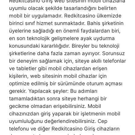
Redkitcasino Giriş web sitesinin mobil cihazlarla
uyumlu olacak şekilde tasarlandığını belirten
mobil bir uygulamadır. Redkitcasino ülkemizde
birinci sınıf hizmet sunmaktadır. Bahis şirketinin
üyelerine sağladığı en önemli faydalardan biri,
en son teknolojik gelişmelere ayak uydurma
konusundaki kararlılığıdır. Bireyler bu teknoloji
şirketlerine daha fazla zaman ayırıyor. Sorunsuz
bir deneyim sağlamak için, siteye akıllı telefonlar
ve tabletler gibi mobil cihazlardan erişen
kişilerin, web sitesinin mobil cihazlar için
optimize edilmiş bir sürümünde oturum açması
gerekir. Yapılacak şeyler: Bu adımları
tamamladıktan sonra siteye herhangi bir
gecikme olmadan erişebilirsiniz. Mobil
cihazınızdan giriş yaparak bir işletmenin mobil
uyumluluğunu değerlendirebilirsiniz. Cep
telefonu ve diğer Redkitcasino Giriş cihazların