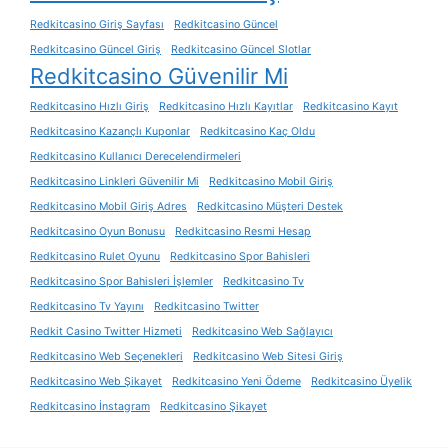
Redkitcasino Giriş Sayfası
Redkitcasino Güncel
Redkitcasino Güncel Giriş
Redkitcasino Güncel Slotlar
Redkitcasino Güvenilir Mi
Redkitcasino Hızlı Giriş
Redkitcasino Hızlı Kayıtlar
Redkitcasino Kayıt
Redkitcasino Kazançlı Kuponlar
Redkitcasino Kaç Oldu
Redkitcasino Kullanıcı Derecelendirmeleri
Redkitcasino Linkleri Güvenilir Mi
Redkitcasino Mobil Giriş
Redkitcasino Mobil Giriş Adres
Redkitcasino Müşteri Destek
Redkitcasino Oyun Bonusu
Redkitcasino Resmi Hesap
Redkitcasino Rulet Oyunu
Redkitcasino Spor Bahisleri
Redkitcasino Spor Bahisleri İşlemler
Redkitcasino Tv
Redkitcasino Tv Yayını
Redkitcasino Twitter
Redkit Casino Twitter Hizmeti
Redkitcasino Web Sağlayıcı
Redkitcasino Web Seçenekleri
Redkitcasino Web Sitesi Giriş
Redkitcasino Web Şikayet
Redkitcasino Yeni Ödeme
Redkitcasino Üyelik
Redkitcasino İnstagram
Redkitcasino Şikayet