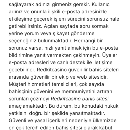
sağlayarak adınızı girmeniz gerekir. Kullanıcı
adınız ve onunla ilişkili e-posta adresinizle
etkileşime geçerek işlem sürecini sorunsuz hale
getirebilirsiniz. Açılan sayfada soru sormak
yerine yorum veya şikayet gönderme
seçeneğiniz bulunmaktadır. Herhangi bir
sorunuz varsa, hızlı yanıt almak için bu e-posta
bildirimine yanıt vermekten çekinmeyin. Üyeler
e-posta adresleri ve canlı destek ile iletişime
geçebilirler. Redkitcasino güvenilir bahis siteleri
arasında güvenilir bir ekip ve web sitesidir.
Müşteri hizmetleri temsilcileri, çok sayıda
bahisçinin güvenini ve memnuniyetini artıran
sorunları çözmeyi
Redkitcasino bahis sitesi
amaçlamaktadır. Bu durum, bu konudaki hukuki
yetkisini doğru bir şekilde yansıtmaktadır.
Güvenli ve yasal içerikleri nedeniyle ülkemizde
en çok tercih edilen bahis sitesi olarak kabul