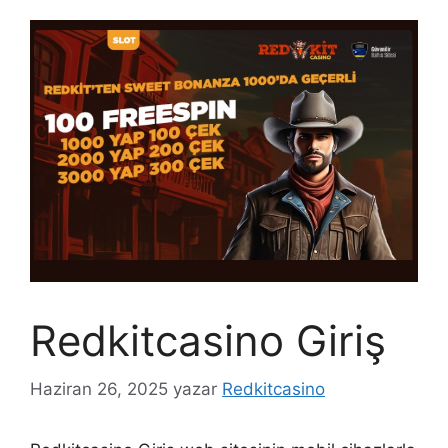
Redkitcasino Giriş
Haziran 26, 2025
yazar
Redkitcasino