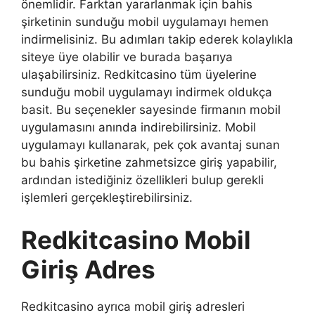
önemlidir. Farktan yararlanmak için bahis
şirketinin sunduğu mobil uygulamayı hemen
indirmelisiniz. Bu adımları takip ederek kolaylıkla
siteye üye olabilir ve burada başarıya
ulaşabilirsiniz. Redkitcasino tüm üyelerine
sunduğu mobil uygulamayı indirmek oldukça
basit. Bu seçenekler sayesinde firmanın mobil
uygulamasını anında indirebilirsiniz. Mobil
uygulamayı kullanarak, pek çok avantaj sunan
bu bahis şirketine zahmetsizce giriş yapabilir,
ardından istediğiniz özellikleri bulup gerekli
işlemleri gerçekleştirebilirsiniz.
Redkitcasino Mobil
Giriş Adres
Redkitcasino ayrıca mobil giriş adresleri