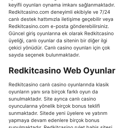
keyifli oyunları oynama imkanı sağlanmaktadır.
Redkitcasino.com deneyimli ekibiyle ve 7/24
canlı destek hattımızla iletişime geçebilir veya
Redkitcasino.com e-posta gönderebilirsiniz.
Güncel giriş oyunlarına ek olarak Redkitcasino
üyeliği, canlı oyunlar da sitenin bir diğer ilgi
çekici yönüdür. Canlı casino oyunları için çok
sayıda seçenek bulunmaktadır.
Redkitcasino Web Oyunlar
Redkitcasino canlı casino oyunlarında klasik
oyunların yanı sıra birçok farklı oyun da
sunulmaktadır. Site ayrıca canlı casino
oyuncularına yönelik birçok bonus teklifi
sunmaktadır. Sitede yeni üyelere ve yatırım
yapmaya devam edenlere birçok bonus
sunulmaktadır. Redkitcasino rulet bahis sitesi