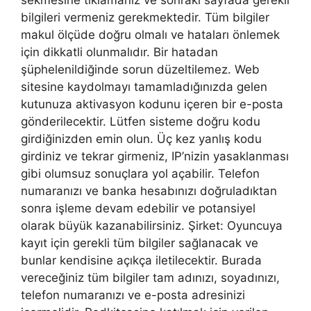
sekmesine tıklamanız ve sonraki sayfada gerekli
bilgileri vermeniz gerekmektedir. Tüm bilgiler
makul ölçüde doğru olmalı ve hataları önlemek
için dikkatli olunmalıdır. Bir hatadan
şüphelenildiğinde sorun düzeltilemez. Web
sitesine kaydolmayı tamamladığınızda gelen
kutunuza aktivasyon kodunu içeren bir e-posta
gönderilecektir. Lütfen sisteme doğru kodu
girdiğinizden emin olun. Üç kez yanlış kodu
girdiniz ve tekrar girmeniz, IP’nizin yasaklanması
gibi olumsuz sonuçlara yol açabilir. Telefon
numaranızı ve banka hesabınızı doğruladıktan
sonra işleme devam edebilir ve potansiyel
olarak büyük kazanabilirsiniz. Şirket: Oyuncuya
kayıt için gerekli tüm bilgiler sağlanacak ve
bunlar kendisine açıkça iletilecektir. Burada
vereceğiniz tüm bilgiler tam adınızı, soyadınızı,
telefon numaranızı ve e-posta adresinizi